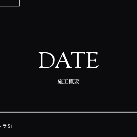
DATE
施工概要
ラSi