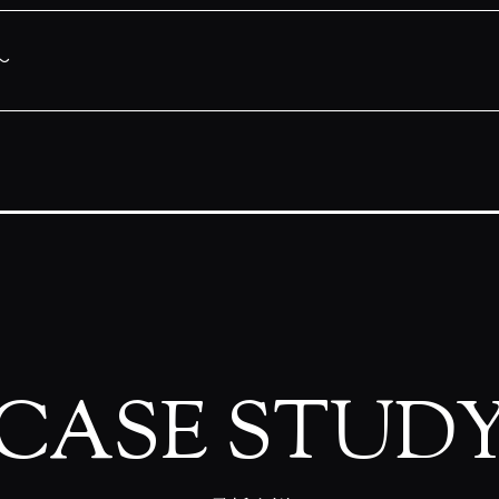
〜
CASE STUD