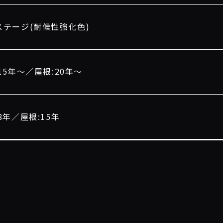
ステージ(耐候性強化色)
15年〜／屋根:20年〜
8年／屋根:15年