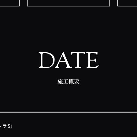
DATE
施工概要
ラSi