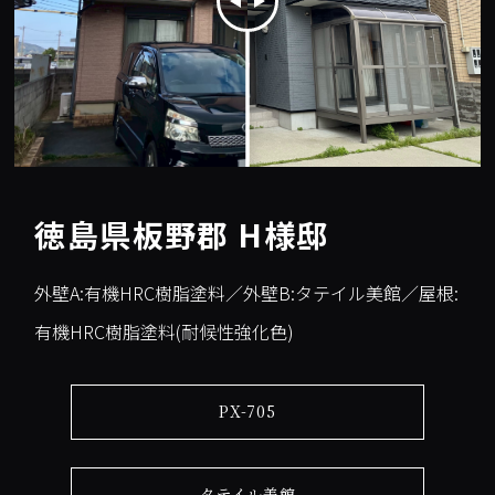
徳島県板野郡 H様邸
外壁A:有機HRC樹脂塗料／外壁B:タテイル美館／屋根:
有機HRC樹脂塗料(耐候性強化色)
PX-705
タテイル美館