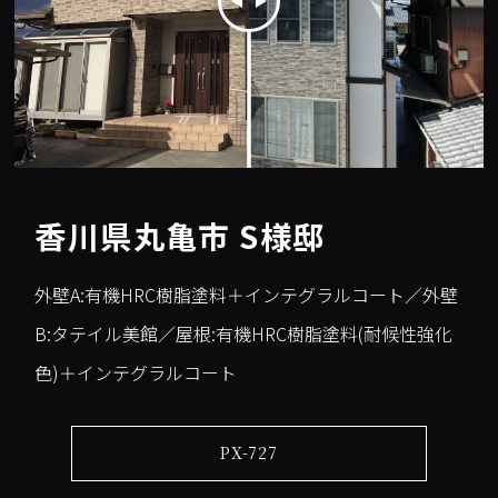
香川県丸亀市 S様邸
外壁A:有機HRC樹脂塗料＋インテグラルコート／外壁
B:タテイル美館／屋根:有機HRC樹脂塗料(耐候性強化
色)＋インテグラルコート
PX-727