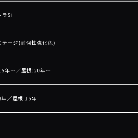
ラSi
ステージ(耐候性強化色)
15年〜／屋根:20年〜
8年／屋根:15年