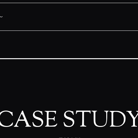
〜
CASE STUD