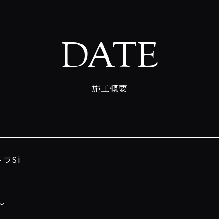
DATE
施工概要
ラSi
〜