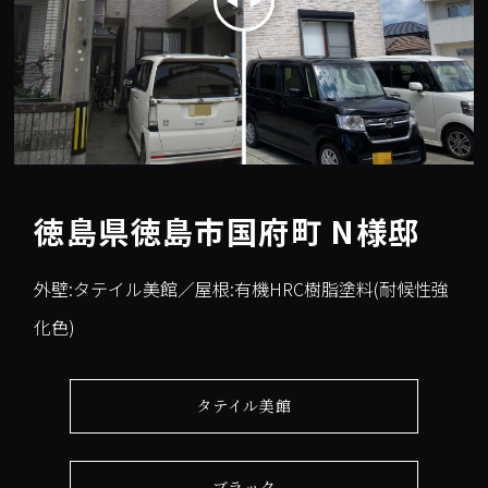
徳島県徳島市国府町 N様邸
外壁:タテイル美館／屋根:有機HRC樹脂塗料(耐候性強
化色)
タテイル美館
ブラック