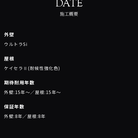
DATE
施工概要
外壁
ウルトラSi
屋根
ケイセラⅡ(耐候性強化色)
期待耐用年数
外壁:15年〜／屋根:15年〜
保証年数
外壁:8年／屋根:8年