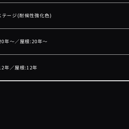
ステージ(耐候性強化色)
20年〜／屋根:20年〜
12年／屋根:12年