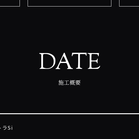
DATE
施工概要
ラSi