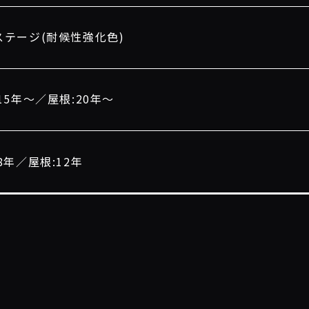
ステージ(耐候性強化色)
15年〜／屋根:20年〜
8年／屋根:12年