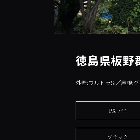
徳島県板野
外壁:ウルトラSi／屋根:
PX-744
ブラック