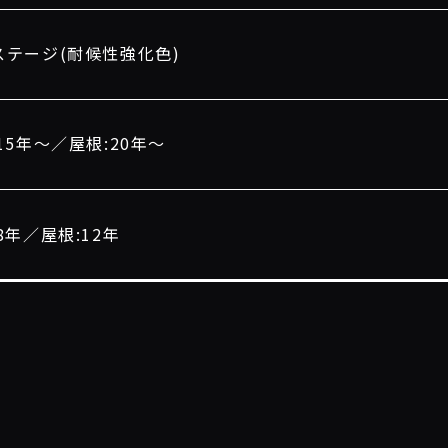
ステージ(耐候性強化色)
15年〜／屋根:20年〜
8年／屋根:12年