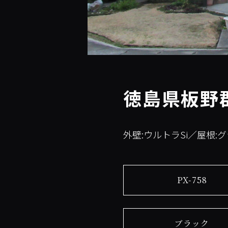
徳島県板野
外壁:ウルトラSi／屋根:
PX-758
ブラック