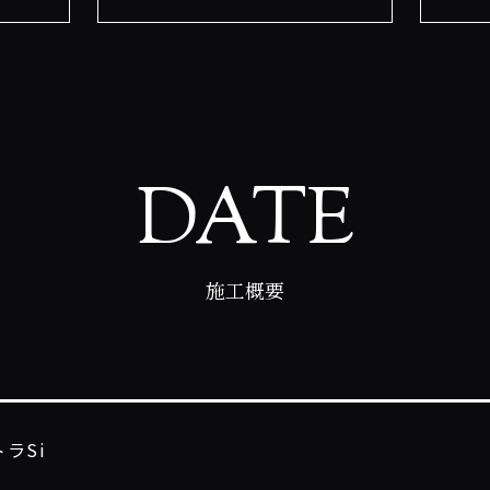
DATE
施工概要
ラSi