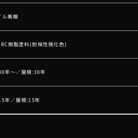
イル美館
HRC樹脂塗料(耐候性強化色)
30年〜／屋根:30年
15年／屋根:15年