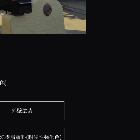
色)
外壁塗装
RC樹脂塗料(耐候性強化色)