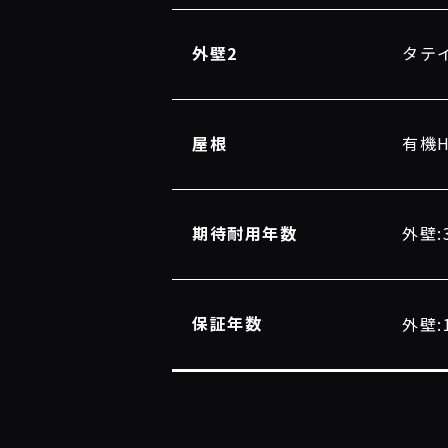
外壁2
タテ
屋根
有機
期待耐用年数
外壁:
保証年数
外壁: