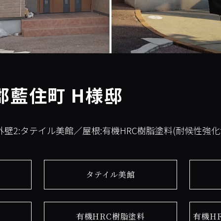
郡藍住町 H様邸
 外壁2:タテイル美館／屋根:有機HRC樹脂塗料(耐候性強化
タテイル美館
有機HRC樹脂塗料
有機H