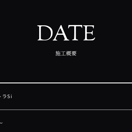
DATE
施工概要
ラSi
〜