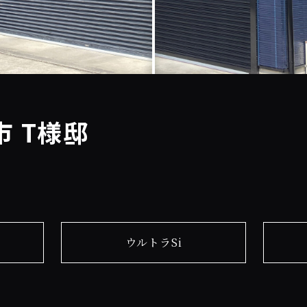
 T様邸
ウルトラSi