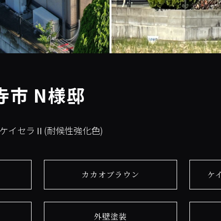
寺市 N様邸
:ケイセラⅡ(耐候性強化色)
カカオブラウン
ケ
外壁塗装