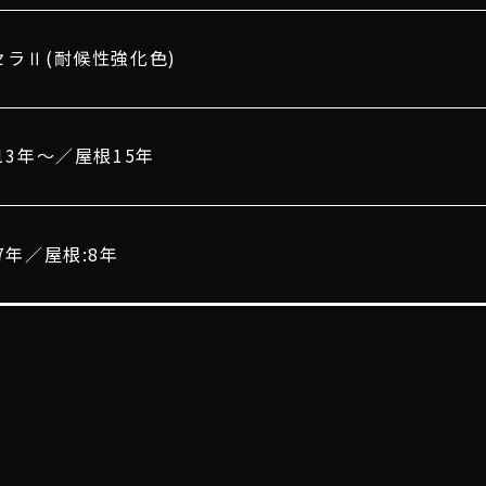
セラⅡ(耐候性強化色)
13年〜／屋根15年
7年／屋根:8年