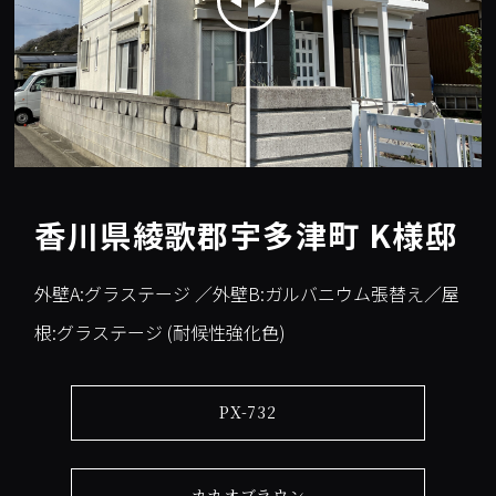
香川県綾歌郡宇多津町 K様邸
外壁A:グラステージ ／外壁B:ガルバニウム張替え／屋
根:グラステージ (耐候性強化色)
PX-732
カカオブラウン