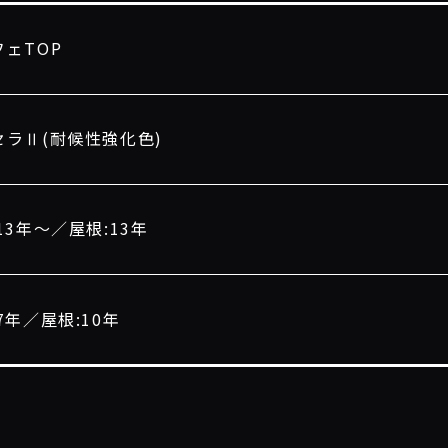
フェTOP
セラⅡ(耐候性強化色)
13年〜／屋根:13年
7年／屋根:10年